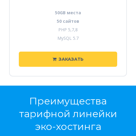
50GB места
50 сайтов
PHP 5,7,8
MySQL 5.7
ЗАКАЗАТЬ
Преимущества
тарифной линейки
эко-хостинга