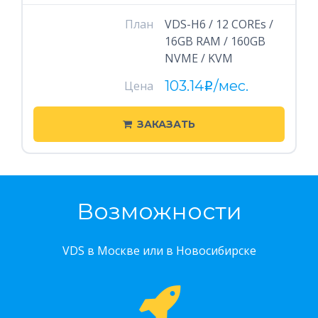
План
VDS-H6 / 12 COREs /
16GB RAM / 160GB
NVME / KVM
103.14
/мес.
Цена
i
ЗАКАЗАТЬ
Возможности
VDS в Москве или в Новосибирске